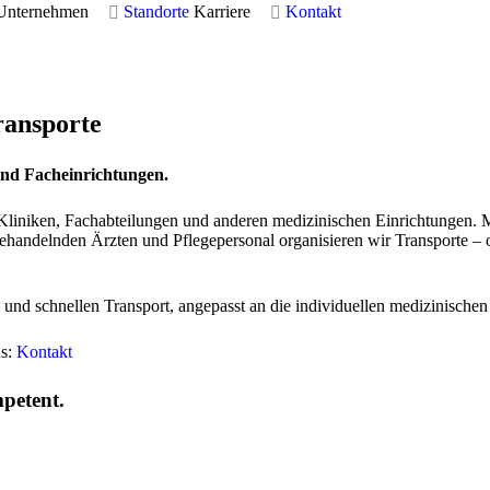
Unternehmen
Standorte
Karriere
Kontakt
ransporte
und Facheinrichtungen.
n Kliniken, Fachabteilungen und anderen medizinischen Einrichtungen.
ndelnden Ärzten und Pflegepersonal organisieren wir Transporte – ob fü
 und schnellen Transport, angepasst an die individuellen medizinische
ns:
Kontakt
petent.